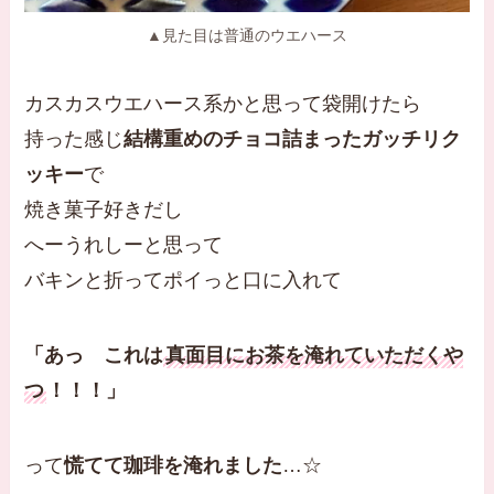
▲見た目は普通のウエハース
カスカスウエハース系かと思って袋開けたら
持った感じ
結構重めのチョコ詰まったガッチリク
ッキー
で
焼き菓子好きだし
へーうれしーと思って
バキンと折ってポイっと口に入れて
「あっ これは
真面目にお茶を淹れていただくや
つ
！！！」
って
慌てて珈琲を淹れました
…☆