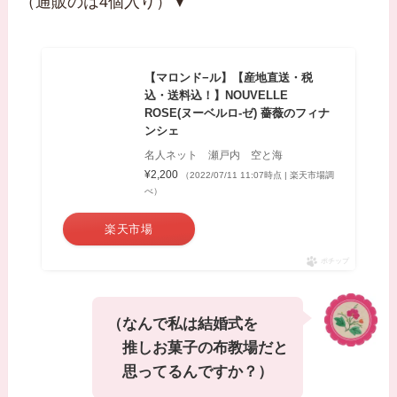
（通販のは4個入り）▼
【マロンド−ル】【産地直送・税
込・送料込！】NOUVELLE
ROSE(ヌーベルロ-ゼ) 薔薇のフィナ
ンシェ
名人ネット 瀬戸内 空と海
¥2,200
（2022/07/11 11:07時点 | 楽天市場調
べ）
楽天市場
ポチップ
（なんで私は結婚式を
推しお菓子の布教場だと
思ってるんですか？）