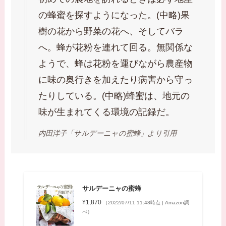
の蜂蜜を探すようになった。(中略)果
樹の花から野菜の花へ、そしてバラ
へ。蜂が花粉を連れて回る。無関係な
ようで、蜂は花粉を運びながら農産物
に味の奥行きを加えたり病害から守っ
たりしている。(中略)蜂蜜は、地元の
味が生まれてくる環境の記録だ。
内田洋子「サルデーニャの蜜蜂」より引用
サルデーニャの蜜蜂
¥1,870
（2022/07/11 11:48時点 | Amazon調
べ）