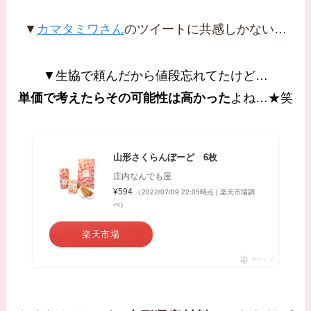
▼
カマタミワさん
のツイートに共感しかない…
▼生協で頼んだから値段忘れてたけど…
単価で考えたらその可能性は高かった
よね…★笑
山形さくらんぼーど 6枚
庄内なんでも屋
¥594
（2022/07/09 22:05時点 | 楽天市場調
べ）
楽天市場
ポチップ