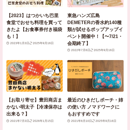
【2023】はつかいち巴里
東急ハンズ広島
食堂でおせち料理を買って
DEMETERの香水約140種
きたよ【お食事券付き福袋
類が試せるポップアップイ
も！】
ベント開催中！【〜7/21・
会期終了】
2023年1月3日
2025年9月16日
2022年7月6日
2025年9月16日
【お取り寄せ】豊田商店ま
最近のひきだしポーチ・姉
かない明太子【冷凍保存は
の使い方 ノマドワークに
出来る？】
もおすすめです
2021年7月3日
2026年1月15日
2021年6月10日
2025年9月16日