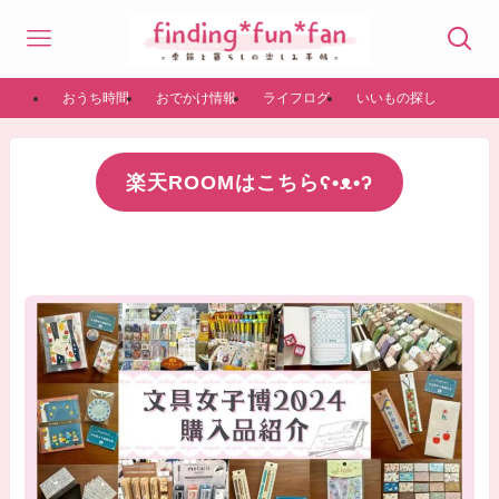
おうち時間
おでかけ情報
ライフログ
いいもの探し
楽天ROOM
はこちらʕ•ᴥ•ʔ